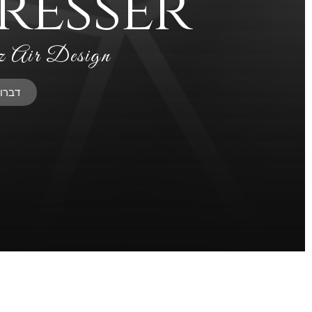
resser
 Air Design
דברו 