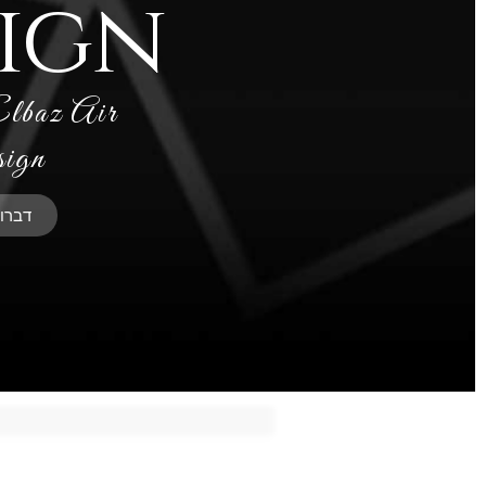
ign
lbaz Air
ign
דברו 